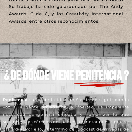
Su trabajo ha sido galardonado por The Andy
Awards, C de C, y los Creativity International
Awards, entre otros reconocimientos.
¿ DE DÓNDE VIENE
PENITENCIA
?
Penitencia
surge de la idea de Saskia de seguir dando
voz a la gente privada de la libertad. La imperante
necesidad de generar empatía y humanizar lo que
sucede en las cárceles del país es un motor que la mueve
día a día. Por ello, al término del podcast de Privadas de