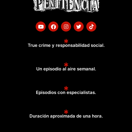
Y
F
I
T
T
o
a
n
w
i
u
c
s
i
k
t
e
t
t
t
u
b
a
t
o
True crime y responsabilidad social.
b
o
g
e
k
e
o
r
r
k
a
m
Un episodio al aire semanal.
Episodios con especialistas.
Duración aproximada de una hora.