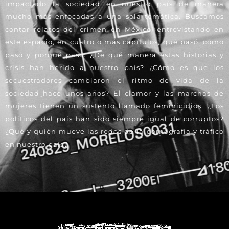
impactado la sociedad en nuestro país de manera
mucho más enfocadas a una sola temática. Buscamos
contar relatos del crimen en México, entrevistando en
este espacio, en cuatro o más capítulos, qué pasó, cómo
pasó y porqué pasó. ¿De qué manera estas historias y
crisis han herido a nuestro país? ¿Cómo es que los
secuestradores cambiaron el ritmo de vida de la
sociedad hace unos años? El clamor y las marchas de
mujeres tienen un sustento llamado feminicidios. ¿Los
políticos del país han sido siempre igual de corruptos?
¿Qué y quién mueve las redes de la pornografía y tráfico
en nuestro país?